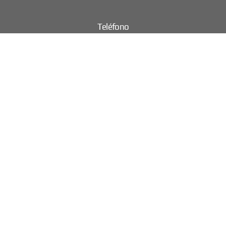
Teléfono
91 309 00 13
91 309 00 14
Email
facce@facce.es
Pedir Cita