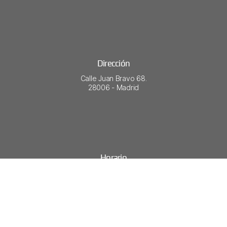
Dirección
Calle Juan Bravo 68.
28006 - Madrid​
Horario
Lunes - Viernes
9:30–14:30
17:00–20:00