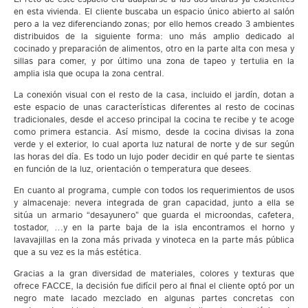
en esta vivienda. El cliente buscaba un espacio único abierto al salón
pero a la vez diferenciando zonas; por ello hemos creado 3 ambientes
distribuidos de la siguiente forma: uno más amplio dedicado al
cocinado y preparación de alimentos, otro en la parte alta con mesa y
sillas para comer, y por último una zona de tapeo y tertulia en la
amplia isla que ocupa la zona central.
La conexión visual con el resto de la casa, incluido el jardín, dotan a
este espacio de unas características diferentes al resto de cocinas
tradicionales, desde el acceso principal la cocina te recibe y te acoge
como primera estancia. Así mismo, desde la cocina divisas la zona
verde y el exterior, lo cual aporta luz natural de norte y de sur según
las horas del día. Es todo un lujo poder decidir en qué parte te sientas
en función de la luz, orientación o temperatura que desees.
En cuanto al programa, cumple con todos los requerimientos de usos
y almacenaje: nevera integrada de gran capacidad, junto a ella se
sitúa un armario “desayunero” que guarda el microondas, cafetera,
tostador, …y en la parte baja de la isla encontramos el horno y
lavavajillas en la zona más privada y vinoteca en la parte más pública
que a su vez es la más estética.
Gracias a la gran diversidad de materiales, colores y texturas que
ofrece FACCE, la decisión fue difícil pero al final el cliente optó por un
negro mate lacado mezclado en algunas partes concretas con