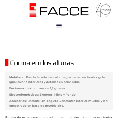
Nosotros
Cocinas
Contract
Interiorismo
Blog
Contacto
Cocina en dos alturas
Mobiliario:
Puerta lacada lisa color negro mate con tirador gola
igual color e interiores y detalles en color roble.
Encimera:
dekton Laos de 1,2 grueso.
Electrodomésticos:
Siemens, Miele y Pando.
Accesorios:
Enchufe isla, regleta 3 enchufes interior mueble y led
empotrado en base de mueble alto.
El reto de este espacio era adaptarse a las dos alturas ya existentes