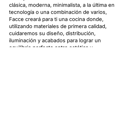
clásica, moderna, minimalista, a la última en
tecnología o una combinación de varios,
Facce creará para ti una cocina donde,
utilizando materiales de primera calidad,
cuidaremos su diseño, distribución,
iluminación y acabados para lograr un
equilibrio perfecto entre estética y
funcionabilidad.
Cada una de nuestras cocinas es el
resultado de escuchar, diseñar y saber
adaptar, porque ya que no hay dos hogares
iguales, tu cocina tampoco debería serlo.