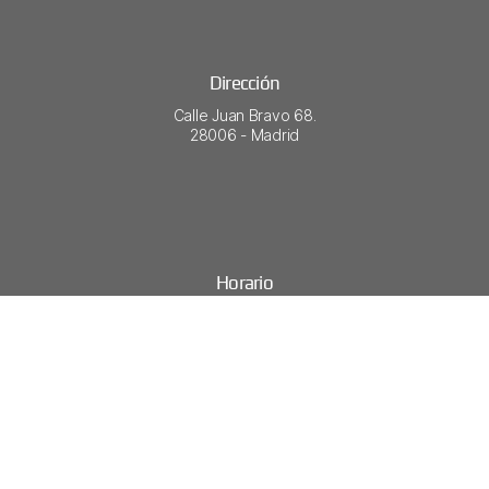
Dirección
Calle Juan Bravo 68.
28006 - Madrid​
Horario
Lunes - Viernes
9:30–14:30
17:00–20:00