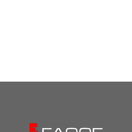
Valenoso
Mobiliario:
Laminado PEM blanco
Encimera:
Silestone Gris Expo
Electrodomésticos:
Siemens
VER +