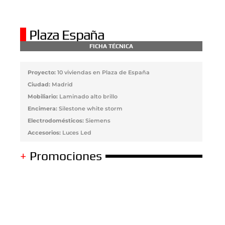
Plaza España
FICHA TÉCNICA
Proyecto:
10 viviendas en Plaza de España
Ciudad:
Madrid
Mobiliario:
Laminado alto brillo
Encimera:
Silestone white storm
Electrodomésticos:
Siemens
Accesorios:
Luces Led
+
Promociones
Calle Hermosilla