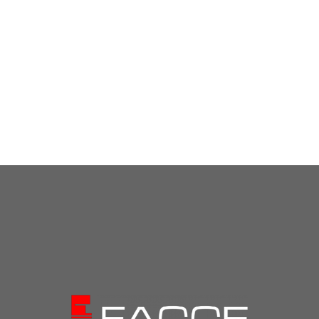
Mobiliario:
Laminado gris ártico
Encimera:
Compac plomo
Electrodomésticos:
Zanussi y Franke
VER +