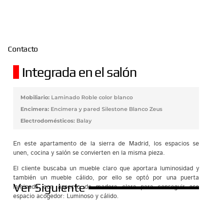
Contacto
Integrada en el salón
Mobiliario:
Laminado Roble color blanco
Encimera:
Encimera y pared Silestone Blanco Zeus
Electrodomésticos:
Balay
En este apartamento de la sierra de Madrid, los espacios se
unen, cocina y salón se convierten en la misma pieza.
El cliente buscaba un mueble claro que aportara luminosidad y
también un mueble cálido, por ello se optó por una puerta
Ver Siguiente
laminada con aspecto de madera clara para conseguir ese
espacio acogedor: Luminoso y cálido.
Un buen ejemplo de cocina muy luminosa sin necesidad de ser