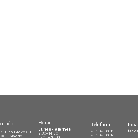
Horario
rección
Teléfono
Emai
Lunes - Viernes
91 309 00 13
facc
le Juan Bravo 68.
9:30–14:30
91 309 00 14
06 - Madrid​
17:00–20:00